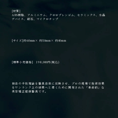
[材質]
ABS樹脂、アルミニウム、クロロプレンゴム、セラミックス、水晶
デバイス、磁石、マイクロチップ
[サイズ]
約60mm× 約50mm× 約40mm
[標準小売価格]
198,000円(税込)
独自の手技理論を器具自体に反映させ、プロの現場で施術効果
をワンランク上の結果へと導くために開発された「革命的」な
美容矯正健康器具です。